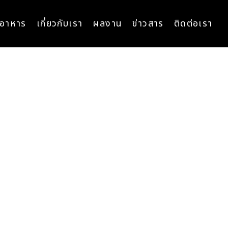
ูอาหาร
เกี่ยวกับเรา
ผลงาน
ข่าวสาร
ติดต่อเรา
อิมแพ็ค เคเทอริ่ง
IMPACT CATERING
CATERING EVERY MOMENT