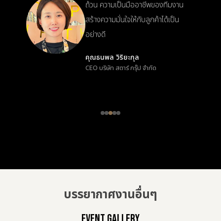
เราออกมาสมบูรณ์แบบเกินความ
าน
คาดหมาย ประทับใจมากและจะกลับ
น
มาใช้บริการอีกแน่นอน
คุณสุภาวดี เมธาวิทย์
Managing Director บริษัท พรีเมียม
อีเวนต์ จำกัด
บรรยากาศงานอื่นๆ
EVENT GALLERY