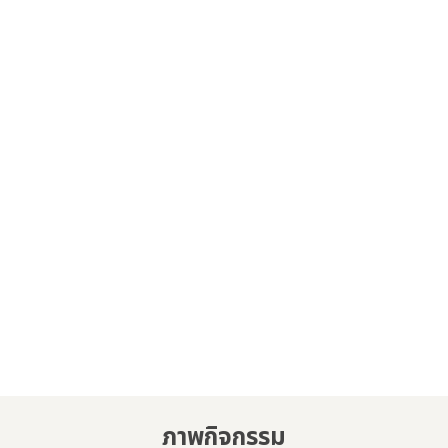
อิมแพ็ค เคเทอริ่ง
IMPACT CATERING
CATERING EVERY
MOMENT
ภาพกิจกรรม