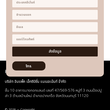
ส่งข้อมูล
โทร.
ที่อยู่
บริษัท อิมแพ็ค เอ็กซิบิชั่น แมเนจเม้นท์ จำกัด
ชั้น 10 อาคารบางกอกแลนด์ เลขที่ 47/569-576 หมู่ที่ 3 ถนนป๊อปปู
ล่า 3 ตำบลบ้านใหม่ อำเภอปากเกร็ด จังหวัดนนทบุรี 11120
© 2026 — Copyright