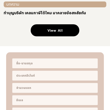
บทความ
ทําบุญบริษัท เคลมภาษีได้ไหม มาคลายข้อสงสัยกัน
View All