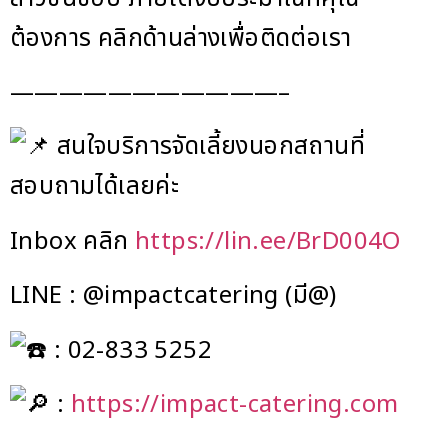
ต้องการ คลิกด้านล่างเพื่อติดต่อเรา
———————————–
สนใจบริการจัดเลี้ยงนอกสถานที่
สอบถามได้เลยค่ะ
Inbox คลิก
https://lin.ee/BrD004O
LINE : @impactcatering (มี@)
: 02-833 5252
:
https://impact-catering.com