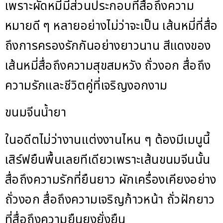
เพราะผัดหมี่มีส่วนประกอบที่สื่อถึงความ
หมายดี ๆ หลายอย่างไม่ว่าจะเป็น เส้นหมี่ที่สื่อ
ถึงการครองรักกันอย่างยาวนาน สีแดงของ
เส้นหมี่สื่อถึงความสุขสมหวัง ถั่วงอก สื่อถึง
ความรักและชีวิตคู่ที่เจริญงอกงาม
ขนมจีนน้ำยา
ในอดีตไม่ว่างานแต่งงานไหน ๆ ต้องมีเมนูนี้
เสิร์ฟยืนพื้นเลยทีเดียวเพราะเส้นขนมจีนนั้น
สื่อถึงความรักที่ยืนยาว ผักเครื่องเคียงอย่าง
ถั่วงอก สื่อถึงความเจริญก้าวหน้า ถั่วฝักยาว
ที่สื่อถึงความยืนยงยั่งยืน