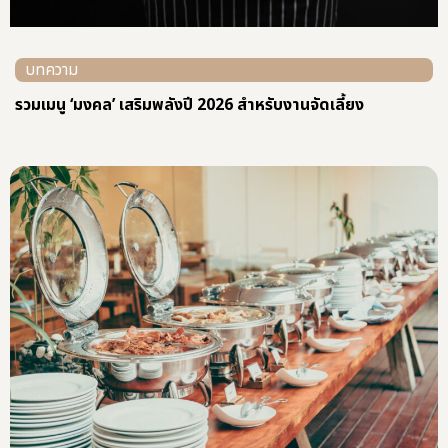
บทความ
รวมเมนู ‘มงคล’ เสริมพลังปี 2026 สำหรับงานจัดเลี้ยง