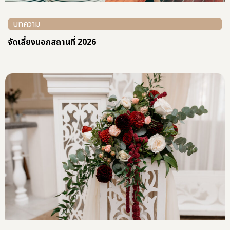
บทความ
จัดเลี้ยงนอกสถานที่ 2026