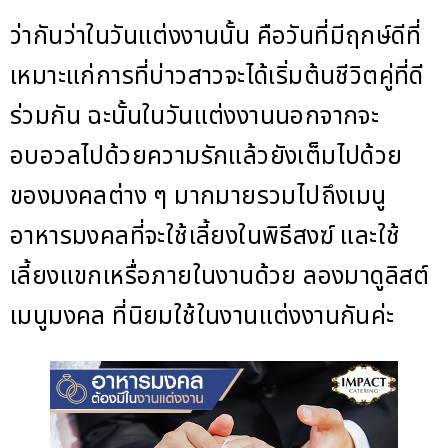
ว่ากันว่าในวันแต่งงานนั้น คือวันที่มีฤกษ์ดีที่
เหมาะแก่การที่บ่าวสาวจะได้เริ่มต้นชีวิตคู่ที่ดี
ร่วมกัน ฉะนั้นในวันแต่งงานนอกจากจะ
อบอวลไปด้วยความรักแล้วยังเต็มไปด้วย
ของมงคลต่าง ๆ มากมายรวมไปถึงเมนู
อาหารมงคลที่จะใช้เลี้ยงในพิธีสงฆ์ และใช้
เลี้ยงแขกเหรื่อภายในงานด้วย ลองมาดูลิสต์
เมนูมงคล ที่นิยมใช้ในงานแต่งงานกันค่ะ