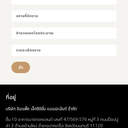
ส่ง
ที่อยู่
บริษัท อิมแพ็ค เอ็กซิบิชั่น แมเนจเม้นท์ จำกัด
ชั้น 10 อาคารบางกอกแลนด์ เลขที่ 47/569-576 หมู่ที่ 3 ถนนป๊อปปู
ล่า 3 ตำบลบ้านใหม่ อำเภอปากเกร็ด จังหวัดนนทบุรี 11120