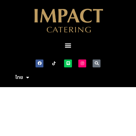
ไทย
English