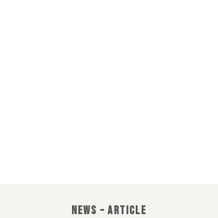
อิมแพ็ค เคเทอริ่ง
IMPACT CATERING
CATERING EVERY
MOMENT
NEWS – ARTICLE