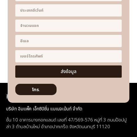
ส่งข้อมูล
โทร.
ที่อยู่
บริษัท อิมแพ็ค เอ็กซิบิชั่น แมเนจเม้นท์ จำกัด
ชั้น 10 อาคารบางกอกแลนด์ เลขที่ 47/569-576 หมู่ที่ 3 ถนนป๊อปปู
ล่า 3 ตำบลบ้านใหม่ อำเภอปากเกร็ด จังหวัดนนทบุรี 11120