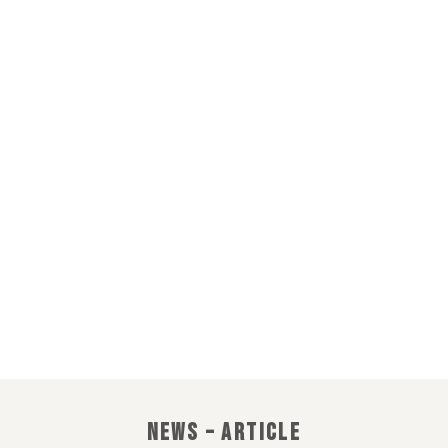
อิมแพ็ค เคเทอริ่ง
IMPACT CATERING
CATERING EVERY
MOMENT
NEWS – ARTICLE