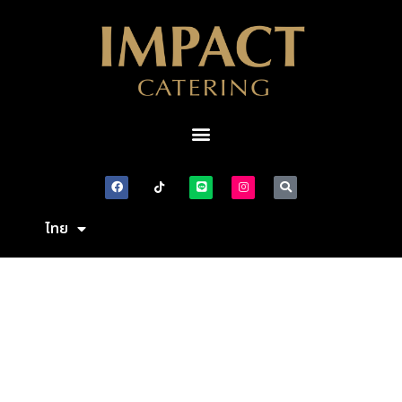
ไทย
English