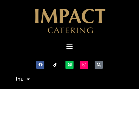
ไทย
English