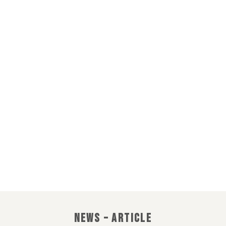
อิมแพ็ค เคเทอริ่ง
IMPACT CATERING
CATERING EVERY
MOMENT
NEWS – ARTICLE