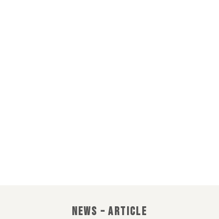
อิมแพ็ค เคเทอริ่ง
IMPACT CATERING
CATERING EVERY
MOMENT
NEWS – ARTICLE