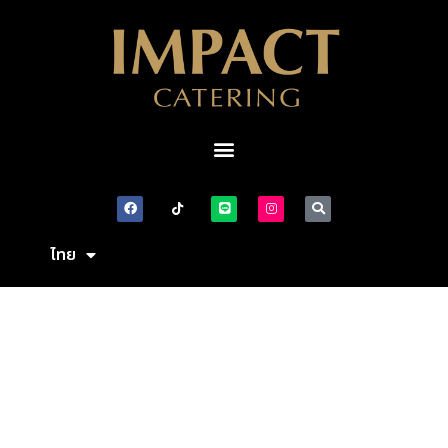
ไทย
English