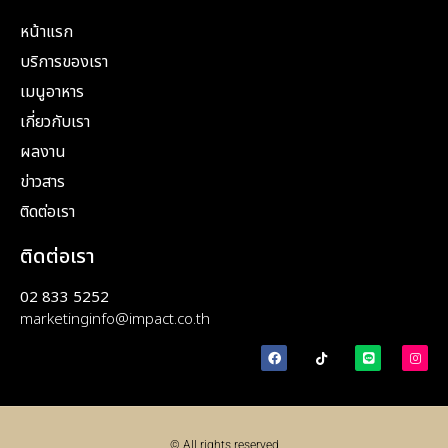
ติดต่อเรา
02 833 5252
marketinginfo@impact.co.th
© All rights reserved
Made with ❤ by Webpark