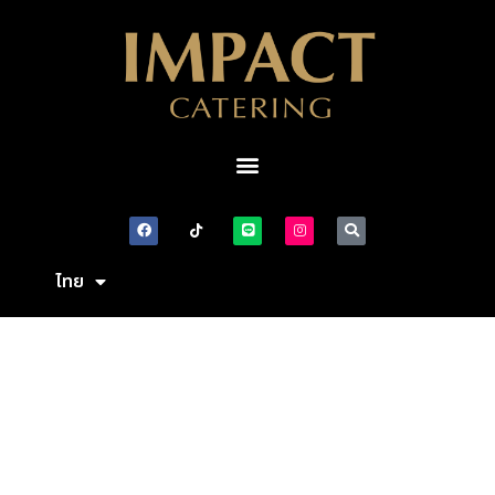
ไทย
English