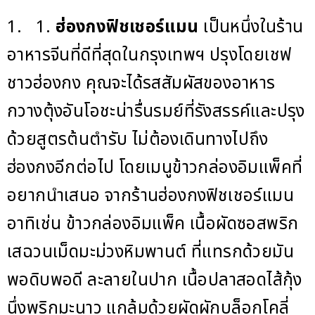
1. 1.
ฮ่องกงฟิชเชอร์แมน
เป็นหนึ่งในร้าน
อาหารจีนที่ดีที่สุดในกรุงเทพฯ ปรุงโดยเชฟ
ชาวฮ่องกง คุณจะได้รสสัมผัสของอาหาร
กวางตุ้งอันโอชะน่ารื่นรมย์ที่รังสรรค์และปรุง
ด้วยสูตรต้นตำรับ ไม่ต้องเดินทางไปถึง
ฮ่องกงอีกต่อไป โดยเมนูข้าวกล่องอิมแพ็คที่
อยากนำเสนอ จากร้านฮ่องกงฟิชเชอร์แมน
อาทิเช่น ข้าวกล่องอิมแพ็ค เนื้อผัดซอสพริก
เสฉวนเม็ดมะม่วงหิมพานต์ ที่แทรกด้วยมัน
พอดิบพอดี ละลายในปาก เนื้อปลาสอดไส้กุ้ง
นึ่งพริกมะนาว แกล้มด้วยผัดผักบล็อกโคลี่