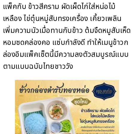
แพ็คกับ ข้าวสีคราม ผัดเผ็ดไก่ใส่หน่อไม้
เหลือง ไข่ตุ๋นหมู่สับทรงเครื่อง เคี้ยวเพลิน
เพิ่มความนัวเมื่อทานกับข้าว ต้มจืดหมูสับเห็ด
หอมซดคล่องคอ แซ่บกำลังดี ทำให้เมนูข้าวก
ล่องอิมแพ็คเซ็ตนี้มีความลงตัวสมบูรณ์แบบ
ตามแบบฉบับไทยชาววัง