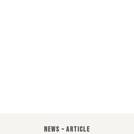
อิมแพ็ค เคเทอริ่ง
IMPACT CATERING
CATERING EVERY
MOMENT
NEWS – ARTICLE