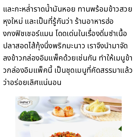
และกะหล่ำราดน้ำมันหอย ทานพร้อมข้าวสวย
หุงใหม่ และเป็นที่รู้กันว่า ร้านอาหารฮ่อ
งกงฟิชเชอร์แมน โดดเด่นในเรื่องดิ่มซำเนื้อ
ปลาสอดไส้กุ้งนึ่งพริกมะนาว เราจึงนำมาจัด
ลงข้าวกล่องอิมแพ็คด้วยเช่นกัน ทำให้เมนูข้า
วกล่องอิมแพ็คนี้ เป็นชุดเมนูที่คัดสรรมาแล้ว
ว่าอร่อยเลิศแน่นอน