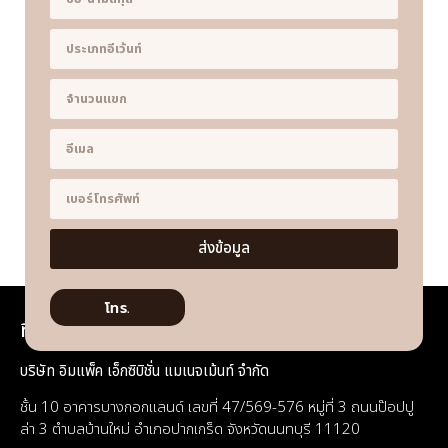
ส่งข้อมูล
โทร.
ที่อยู่
บริษัท อิมแพ็ค เอ็กซิบิชั่น แมเนจเม้นท์ จำกัด
ชั้น 10 อาคารบางกอกแลนด์ เลขที่ 47/569-576 หมู่ที่ 3 ถนนป๊อปปู
ล่า 3 ตำบลบ้านใหม่ อำเภอปากเกร็ด จังหวัดนนทบุรี 11120