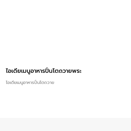
ไอเดียเมนูอาหารปิ่นโตถวายพระ
ไอเดียเมนูอาหารปิ่นโตถวาย