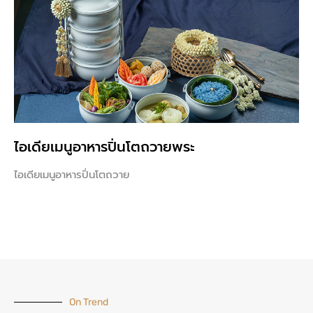
ไอเดียเมนูอาหารปิ่นโตถวายพระ
ไอเดียเมนูอาหารปิ่นโตถวาย
On Trend