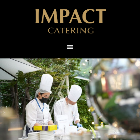
ไทย
English