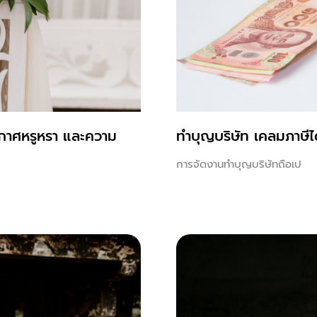
กาศหรูหรา และความ
ทําบุญบริษัท เคลมภาษี
การจัดงานทำบุญบริษัทถือเป