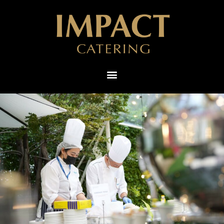
ไทย
English