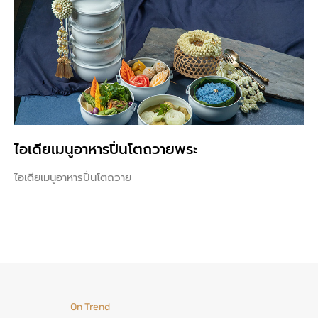
ไอเดียเมนูอาหารปิ่นโตถวายพระ
ไอเดียเมนูอาหารปิ่นโตถวาย
On Trend