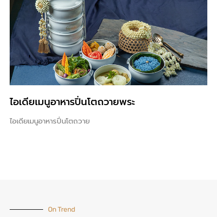
ไอเดียเมนูอาหารปิ่นโตถวายพระ
ไอเดียเมนูอาหารปิ่นโตถวาย
On Trend