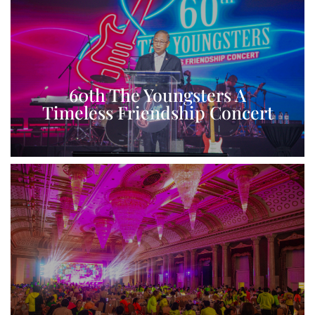
View More
60th The Youngsters A
Timeless Friendship Concert
View More