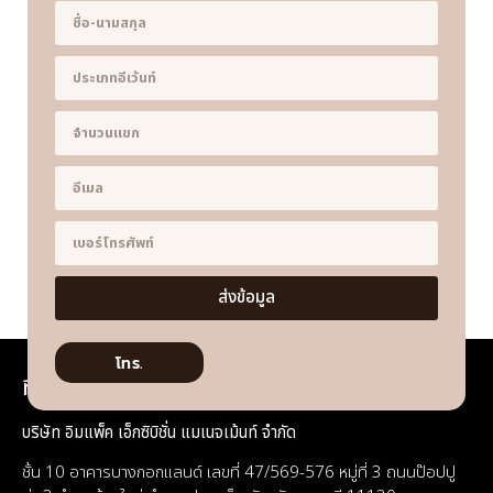
ส่งข้อมูล
โทร.
ที่อยู่
บริษัท อิมแพ็ค เอ็กซิบิชั่น แมเนจเม้นท์ จำกัด
ชั้น 10 อาคารบางกอกแลนด์ เลขที่ 47/569-576 หมู่ที่ 3 ถนนป๊อปปู