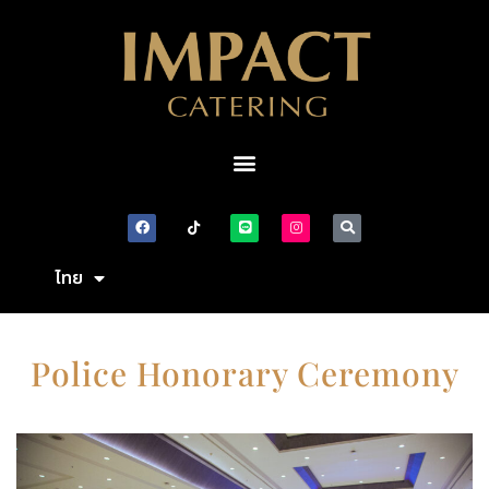
ไทย
English
Police Honorary Ceremony