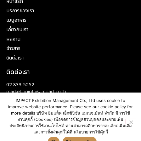
หน้าแรก
บริการของเรา
เมนูอาหาร
เกี่ยวกับเรา
ผลงาน
ข่าวสาร
ติดต่อเรา
ติดต่อเรา
02 833 5252
marketinginfo@impact.co.th
IMPACT Exhibition Management Co., Ltd uses cookie to
improve website performance. Please see our cookie policy for
more details บริษัท อิมแพ็ค เอ็กซิบิชั่น แมเนจเม้นท์ จำกัด มีการใช้
งานคุกกี้ (Cookies) เพื่อจัดการข้อมูลส่วนบุคคลและช่วยเพิ่ม
ประสิทธิภาพการใช้งานเว็บไซต์ ท่านสามารถศึกษารายละเอียดเพิ่มเติม
© All rights reserved
และการตั้งค่าคุกกี้ได้ที่ นโยบายการใช้คุ้กกี้
Made with ❤ by Webpark