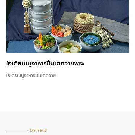
ไอเดียเมนูอาหารปิ่นโตถวายพระ
ไอเดียเมนูอาหารปิ่นโตถวาย
On Trend