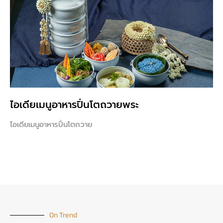
ไอเดียเมนูอาหารปิ่นโตถวายพระ
ไอเดียเมนูอาหารปิ่นโตถวาย
On Trend