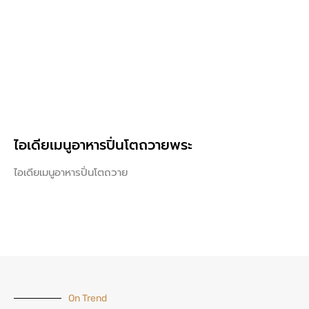
ไอเดียเมนูอาหารปิ่นโตถวายพระ
ไอเดียเมนูอาหารปิ่นโตถวาย
On Trend