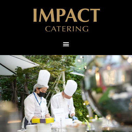
ไทย
English