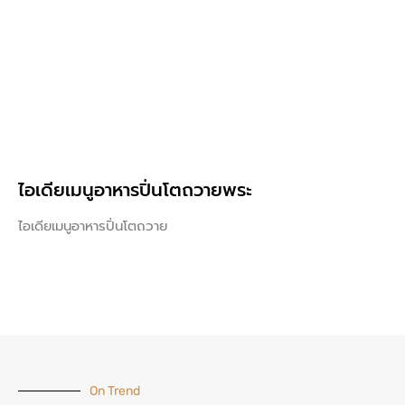
ไอเดียเมนูอาหารปิ่นโตถวายพระ
ไอเดียเมนูอาหารปิ่นโตถวาย
On Trend