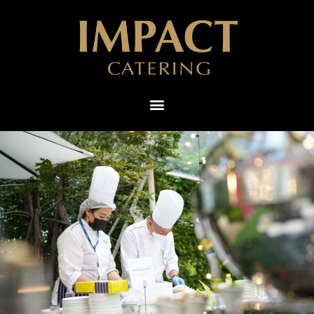
ไทย
English