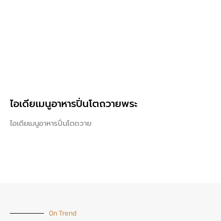
ไอเดียเมนูอาหารปิ่นโตถวายพระ
ไอเดียเมนูอาหารปิ่นโตถวาย
On Trend