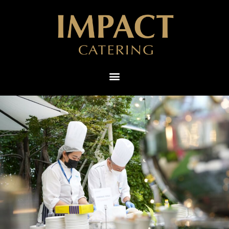
ไทย
English